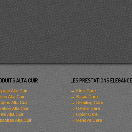
ODUITS ALTA CUIR
LES PRESTATIONS ELEGANC
yage Alta Cuir
After Care
tien Alta Cuir
Basic Care
ation Alta Cuir
Detailing Care
ation Alta Cuir
Céram Care
ets Alta Cuir
Color Care
soires Alta Cuir
Renove Care