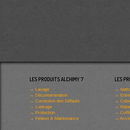
LES PRODUITS ALCHIMY 7
LES PR
Lavage
Netto
Décontamination
Entre
Correction des Défauts
Color
Lustrage
Répar
Protection
Coffr
Finition & Maintenance
Acces