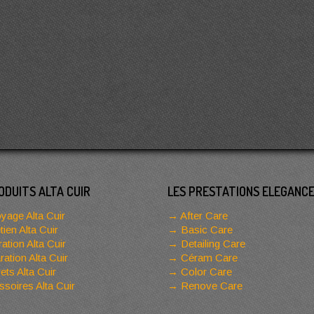
ODUITS ALTA CUIR
LES PRESTATIONS ELEGANC
yage Alta Cuir
After Care
tien Alta Cuir
Basic Care
ation Alta Cuir
Detailing Care
ation Alta Cuir
Céram Care
ets Alta Cuir
Color Care
soires Alta Cuir
Renove Care