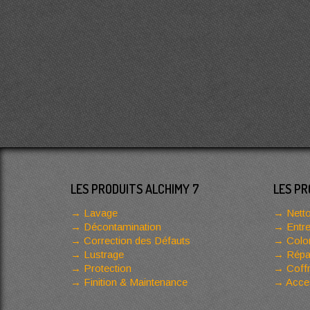
LES PRODUITS ALCHIMY 7
LES PR
Lavage
Netto
Décontamination
Entre
Correction des Défauts
Color
Lustrage
Répar
Protection
Coffr
Finition & Maintenance
Acces