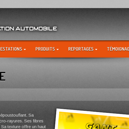
RESTATIONS
PRODUITS
REPORTAGES
TÉMOIGNA
E
 époustouflant. Sa
cro-rayures. Ses fibres
 Sa texture offre un haut