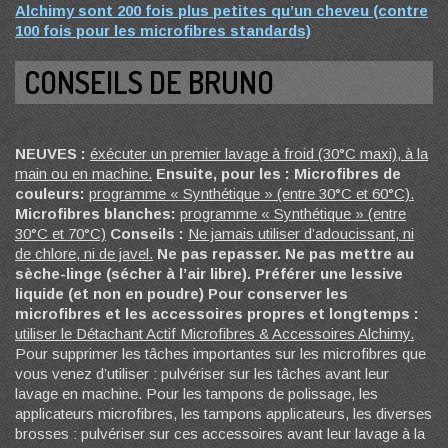
Alchimy sont 200 fois plus petites qu’un cheveu (contre
100 fois pour les microfibres standards)
CONSEILS DE BRUNO
NEUVES :
éxécuter un premier lavage à froid (30°C maxi), à la
main ou en machine.
Ensuite, pour les :
Microfibres de
couleurs:
programme « Synthétique » (entre 30°C et 60°C).
Microfibres blanches:
programme « Synthétique » (entre
30°C et 70°C)
Conseils :
Ne jamais utiliser d’adoucissant, ni
de chlore, ni de javel.
Ne pas repasser.
Ne pas mettre au
sèche-linge (sécher à l’air libre).
Préférer une lessive
liquide (et non en poudre)
Pour conserver les
microfibres et les accessoires propres et longtemps :
utiliser le Détachant Actif Microfibres & Accessoires Alchimy.
Pour supprimer les tâches importantes sur les microfibres que
vous venez d’utiliser : pulvériser sur les tâches avant leur
lavage en machine. Pour les tampons de polissage, les
applicateurs microfibres, les tampons applicateurs, les diverses
brosses : pulvériser sur ces accessoires avant leur lavage à la