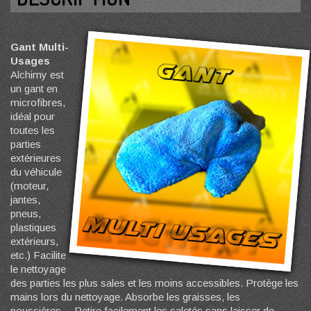
Gant Multi-
Usages
Alchimy est
un gant en
microfibres,
idéal pour
toutes les
parties
extérieures
du véhicule
(moteur,
jantes,
pneus,
plastiques
extérieurs,
etc.) Facilite
le nettoyage
des parties les plus sales et les moins accessibles. Protège les
mains lors du nettoyage. Absorbe les graisses, les
poussières… Retire facilement les saletés sans laisser de