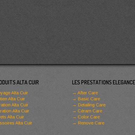
ODUITS ALTA CUIR
LES PRESTATIONS ELEGANC
yage Alta Cuir
After Care
tien Alta Cuir
Basic Care
ation Alta Cuir
Detailing Care
ation Alta Cuir
Céram Care
ets Alta Cuir
Color Care
soires Alta Cuir
Renove Care