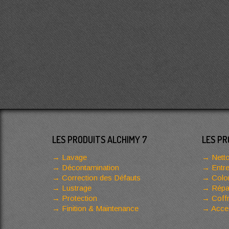
LES PRODUITS ALCHIMY 7
LES PR
Lavage
Netto
Décontamination
Entre
Correction des Défauts
Color
Lustrage
Répar
Protection
Coffr
Finition & Maintenance
Acces