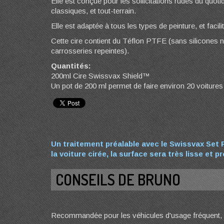
Elle est conçue pour les sollicitations rudes du quoti
classiques, et tout-terrain.
Elle est adaptée à tous les types de peinture, et facilit
Cette cire contient du Téflon PTFE (sans silicones n
carrosseries repeintes).
Quantités:
200ml Cire Swissvax Shield™
Un pot de 200 ml permet de faire environ 20 voitures
Un traitement préalable avec le Swissvax Set 
la voiture cirée, la surface sera très lisse et 
CONSEILS DE BRUNO
Recommandée pour les véhicules d'usage fréquent, p