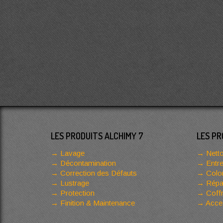
LES PRODUITS ALCHIMY 7
LES PR
Lavage
Netto
Décontamination
Entre
Correction des Défauts
Color
Lustrage
Répar
Protection
Coffr
Finition & Maintenance
Acces