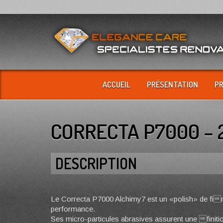
ACCUEIL
PRÉSENTATION
P
CORRECTA P7000 – 
DESCRIPTION
Le Correcta P7000 Alchimy7 est un «polish» de fini
performance.
Ses micro-particules abrasives assurent une finiti