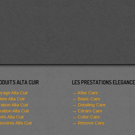
ODUITS ALTA CUIR
LES PRESTATIONS ELEGANC
yage Alta Cuir
After Care
tien Alta Cuir
Basic Care
ation Alta Cuir
Detailing Care
ation Alta Cuir
Céram Care
ets Alta Cuir
Color Care
soires Alta Cuir
Renove Care