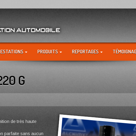
RESTATIONS
PRODUITS
REPORTAGES
TÉMOIGNA
220 G
tion de très haute
on parfaite sans aucun