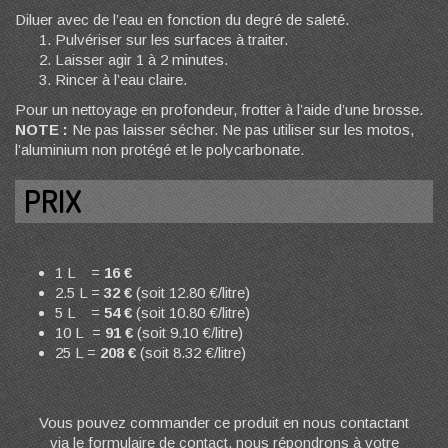
Diluer avec de l’eau en fonction du degré de saleté.
Pulvériser sur les surfaces à traiter.
Laisser agir 1 à 2 minutes.
Rincer à l’eau claire.
Pour un nettoyage en profondeur, frotter à l’aide d’une brosse.
NOTE :
Ne pas laisser sécher. Ne pas utiliser sur les motos,
l’aluminium non protégé et le polycarbonate.
PRIX
1 L =
16 €
2.5 L =
32 €
(soit 12.80 €/litre)
5 L =
54 €
(soit 10.80 €/litre)
10 L =
91 €
(soit 9.10 €/litre)
25 L =
208 €
(soit 8.32 €/litre)
Vous pouvez commander ce produit en nous contactant
via le formulaire de contact, nous répondrons à votre