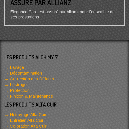
ASSURÉ PAR ALLIANZ
Élégance Care est assuré par Allianz pour l'ensemble de
ses prestations.
LES PRODUITS ALCHIMY 7
Lavage
Décontamination
Correction des Défauts
Lustrage
Protection
Finition & Maintenance
LES PRODUITS ALTA CUIR
Nettoyage Alta Cuir
Entretien Alta Cuir
Coloration Alta Cuir