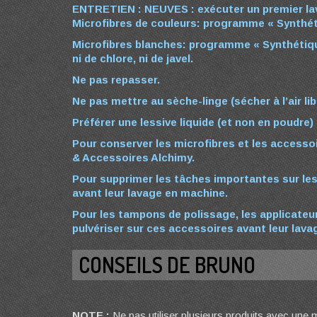
ENTRETIEN :
NEUVES :
exécuter un premier lav
Microfibres de couleurs: programme « Synthéti
Microfibres blanches: programme « Synthétiqu
ni de chlore, ni de javel.
Ne pas repasser.
Ne pas mettre au sèche-linge (sécher à l’air lib
Préférer une lessive liquide (et non en poudre)
Pour conserver les microfibres et les accessoi
& Accessoires Alchimy.
Pour supprimer les tâches importantes sur les 
avant leur lavage en machine.
Pour les tampons de polissage, les applicateur
pulvériser sur ces accessoires avant leur lavag
CONSEILS DE BRUNO
NOTE :
Ne pas utiliser plusieurs produits avec une m