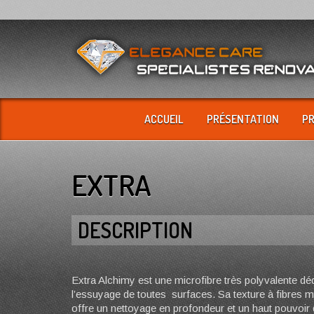
ACCUEIL
PRÉSENTATION
P
EXTRA
DESCRIPTION
Extra Alchimy est une microfibre très polyvalente dé
l’essuyage de toutes surfaces. Sa texture à fibres 
offre un nettoyage en profondeur et un haut pouvoir 