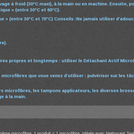
age à froid (30°C maxi), à la main ou en machine.
Ensuite, po
que » (entre 30°C et 60°C).
e » (entre 30°C et 70°C)
Conseils :
Ne jamais utiliser d’adouc
re).
res propres et longtemps : utiliser le Détachant Actif Micro
microfibres que vous venez d’utiliser : pulvériser sur les tâ
s microfibres, les tampons applicateurs, les diverses bross
e à la main.
ême microfibre. 1 produit = 1 microfibre. Idéale avec Nettoyant Texti