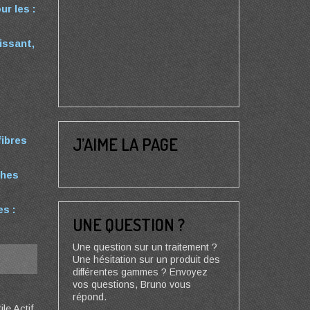
ur les :
issant,
J’AIME LA PAGE
fibres
ches
es :
UNE QUESTION ?
Une question sur un traitement ?
Une hésitation sur un produit des
différentes gammes ? Envoyez
vos questions, Bruno vous
répond.
le Actif,