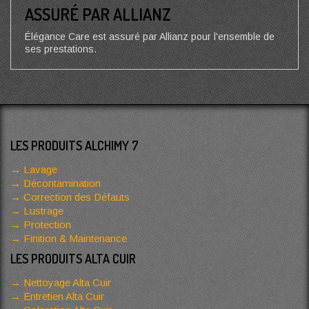
ASSURÉ PAR ALLIANZ
Élégance Care est assuré par Allianz pour l'ensemble de
ses prestations.
LES PRODUITS ALCHIMY 7
Lavage
Décontamination
Correction des Défauts
Lustrage
Protection
Finition & Maintenance
LES PRODUITS ALTA CUIR
Nettoyage Alta Cuir
Entretien Alta Cuir