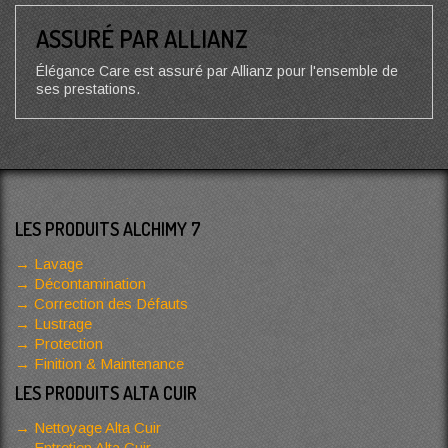
ASSURÉ PAR ALLIANZ
Élégance Care est assuré par Allianz pour l'ensemble de
ses prestations.
LES PRODUITS ALCHIMY 7
Lavage
Décontamination
Correction des Défauts
Lustrage
Protection
Finition & Maintenance
LES PRODUITS ALTA CUIR
Nettoyage Alta Cuir
Entretien Alta Cuir