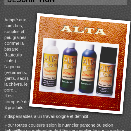
Adapté aux
cuirs fins,
souples et
peu grainés
comme la
basane
(fauteuils
clubs),
l’agneau
(vêtements,
gants, sacs),
la chèvre, le
porc…
Il est
composé de
4 produits
indispensables à un travail soigné et définitif.
Pour toutes couleurs selon le nuancier pantone ou selon
échantillon un majoration de 50% sera appliquée sur la couleur