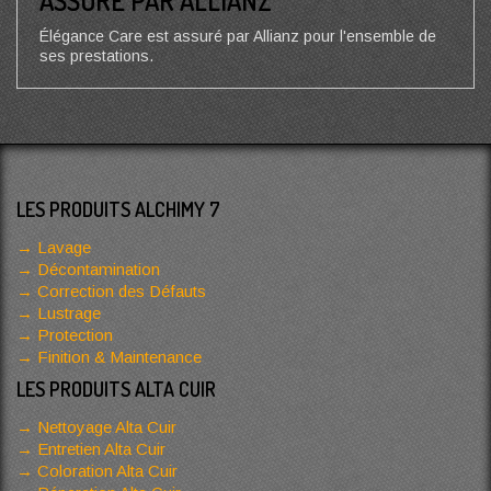
ASSURÉ PAR ALLIANZ
Élégance Care est assuré par Allianz pour l'ensemble de
ses prestations.
LES PRODUITS ALCHIMY 7
Lavage
Décontamination
Correction des Défauts
Lustrage
Protection
Finition & Maintenance
LES PRODUITS ALTA CUIR
Nettoyage Alta Cuir
Entretien Alta Cuir
Coloration Alta Cuir