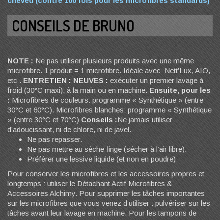
cheveu (contre 100 fois pour les microfibres standards)
CONSEILS DE BRUNO
NOTE :
Ne pas utiliser plusieurs produits avec une même
microfibre. 1 produit = 1 microfibre. Idéale avec Nett’Lux, AIO,
etc .
ENTRETIEN :
NEUVES :
exécuter un premier lavage à
froid (30°C maxi), à la main ou en machine.
Ensuite, pour les
:
Microfibres de couleurs: programme « Synthétique » (entre
30°C et 60°C). Microfibres blanches: programme « Synthétique
» (entre 30°C et 70°C)
Conseils :
Ne jamais utiliser
d’adoucissant, ni de chlore, ni de javel.
Ne pas repasser.
Ne pas mettre au sèche-linge (sécher à l’air libre).
Préférer une lessive liquide (et non en poudre)
Pour conserver les microfibres et les accessoires propres et
longtemps : utiliser le Détachant Actif Microfibres &
Accessoires Alchimy. Pour supprimer les tâches importantes
sur les microfibres que vous venez d’utiliser : pulvériser sur les
tâches avant leur lavage en machine. Pour les tampons de