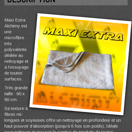
Maxi Extra
Alchimy est
une
microfibre
très
polyvalente
dédiée au
nettoyage et
à l’essuyage
de toutes
surfaces.
Très grande
taille : 60 x
60 cm.
Sa texture à
fibres mi-
longues et soyeuses offre un nettoyage en profondeur et un
haut pouvoir d’absorption (jusqu’à 6 fois son poids). Idéale
pour nettoyer et essuyer le surplus de produits de toutes