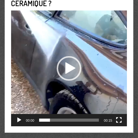
CERAMIQUE ?
Lecteur
vidéo
00:00
00:15