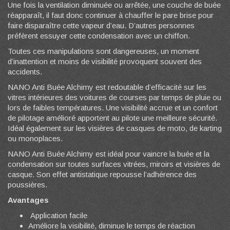
Une fois la ventilation diminuée ou arrêtée, une couche de buée
réapparaît, il faut donc continuer à chauffer le pare brise pour
faire disparaître cette vapeur d’eau. D’autres personnes
préfèrent essuyer cette condensation avec un chiffon.
Toutes ces manipulations sont dangereuses, un moment
d’inattention et moins de visibilité provoquent souvent des
accidents.
NANO Anti Buée Alchimy est redoutable d’efficacité sur les
vitres intérieures des voitures de courses par temps de pluie ou
lors de faibles températures. Une visibilité accrue et un confort
de pilotage amélioré apportent au pilote une meilleure sécurité.
Idéal également sur les visières de casques de moto, de karting
ou monoplaces.
NANO Anti Buée Alchimy est idéal pour vaincre la buée et la
condensation sur toutes surfaces vitrées, miroirs et visières de
casque. Son effet antistatique repousse l’adhérence des
poussières.
Avantages
Application facile
Améliore la visibilité, diminue le temps de réaction