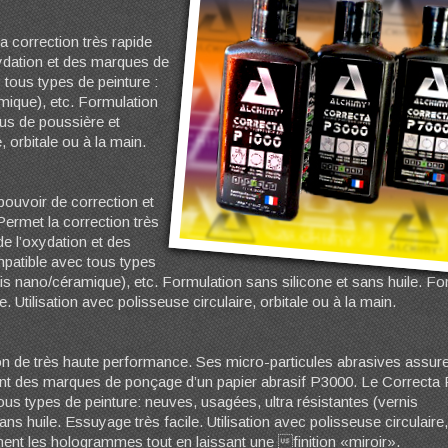
 correction très rapide
xydation et des marques de
tous types de peinture :
mique), etc. Formulation
dus de poussière et
, orbitale ou à la main.
pouvoir de correction et
Permet la correction très
de l’oxydation et des
patible avec tous types
nis nano/céramique), etc. Formulation sans silicone et sans huile. Fo
 Utilisation avec polisseuse circulaire, orbitale ou à la main.
on de très haute performance. Ses micro-particules abrasives assur
ent des marques de ponçage d’un papier abrasif P3000. Le Correcta
ous types de peinture: neuves, usagées, ultra résistantes (vernis
s huile. Essuyage très facile. Utilisation avec polisseuse circulaire,
ment les hologrammes tout en laissant une finition «miroir».