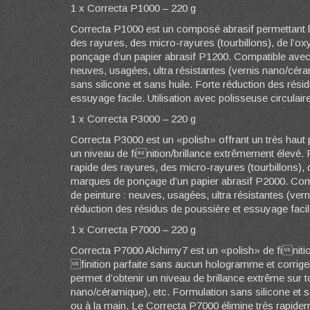
1 x Correcta P1000 – 220 g
Correcta P1000 est un composé abrasif permettant la
des rayures, des micro-rayures (tourbillons), de l’o
ponçage d’un papier abrasif P1200. Compatible avec 
neuves, usagées, ultra résistantes (vernis nano/céra
sans silicone et sans huile. Forte réduction des rési
essuyage facile. Utilisation avec polisseuse circulaire
1 x Correcta P3000 – 220 g
Correcta P3000 est un «polish» offrant un très haut 
un niveau de finition/brillance extrêmement élevé. 
rapide des rayures, des micro-rayures (tourbillons), 
marques de ponçage d’un papier abrasif P2000. Com
de peinture : neuves, usagées, ultra résistantes (ver
réduction des résidus de poussière et essuyage facile.
1 x Correcta P7000 – 220 g
Correcta P7000 Alchimy7 est un «polish» de finiti
finition parfaite sans aucun hologramme et corrig
permet d’obtenir un niveau de brillance extrême sur t
nano/céramique), etc. Formulation sans silicone et san
ou à la main. Le Correcta P7000 élimine très rapide