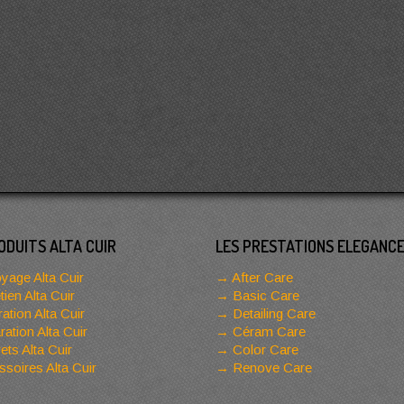
ODUITS ALTA CUIR
LES PRESTATIONS ELEGANC
yage Alta Cuir
After Care
tien Alta Cuir
Basic Care
ation Alta Cuir
Detailing Care
ation Alta Cuir
Céram Care
ets Alta Cuir
Color Care
soires Alta Cuir
Renove Care