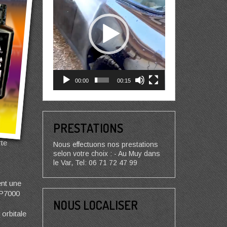
00:00
00:15
PRESTATIONS
rte
Nous effectuons nos prestations
selon votre choix : - Au Muy dans
le Var, Tel: 06 71 72 47 99
ent une
 P7000
NOUS LOCALISER
 orbitale