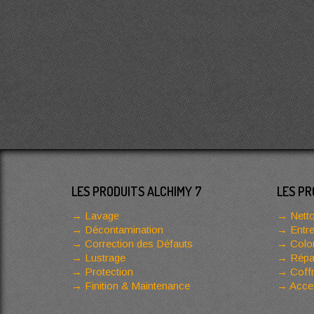
LES PRODUITS ALCHIMY 7
LES PR
Lavage
Netto
Décontamination
Entre
Correction des Défauts
Color
Lustrage
Répar
Protection
Coffr
Finition & Maintenance
Acces