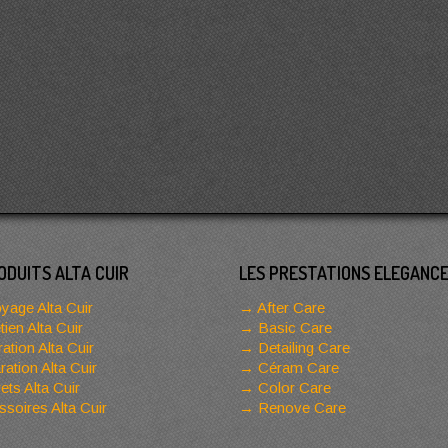
ODUITS ALTA CUIR
LES PRESTATIONS ELEGANC
yage Alta Cuir
After Care
tien Alta Cuir
Basic Care
ation Alta Cuir
Detailing Care
ation Alta Cuir
Céram Care
ets Alta Cuir
Color Care
soires Alta Cuir
Renove Care