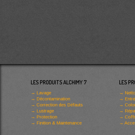
LES PRODUITS ALCHIMY 7
LES PR
Lavage
Netto
Décontamination
Entre
Correction des Défauts
Color
Lustrage
Répar
Protection
Coffr
Finition & Maintenance
Acces