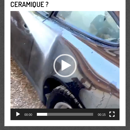
CERAMIQUE ?
Lecteur
vidéo
00:00
00:15