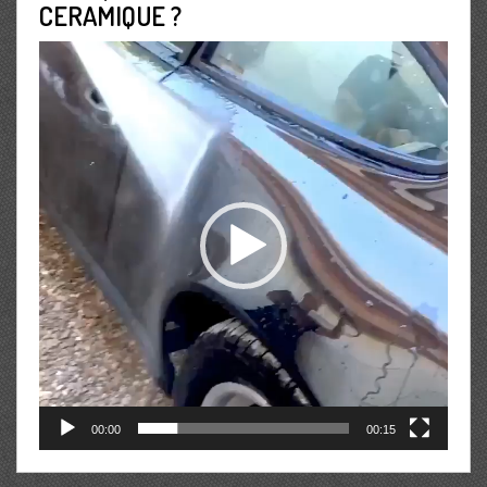
CERAMIQUE ?
Lecteur
vidéo
00:00
00:15