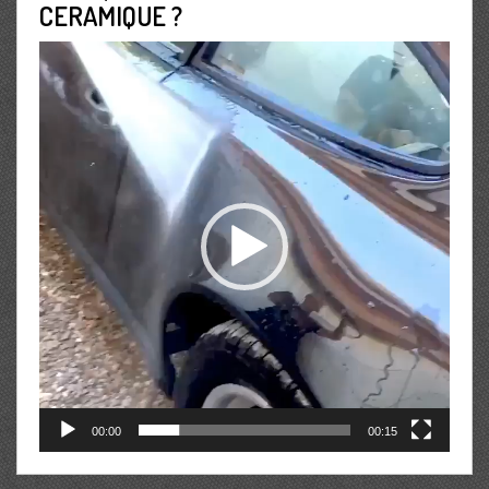
CERAMIQUE ?
Lecteur
vidéo
00:00
00:15