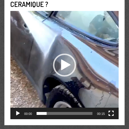
CERAMIQUE ?
Lecteur
vidéo
00:00
00:15