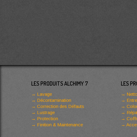
LES PRODUITS ALCHIMY 7
LES PR
Lavage
Netto
Décontamination
Entre
Correction des Défauts
Color
Lustrage
Répar
Protection
Coffr
Finition & Maintenance
Acces