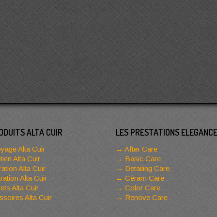
ODUITS ALTA CUIR
LES PRESTATIONS ELEGANC
yage Alta Cuir
After Care
tien Alta Cuir
Basic Care
ation Alta Cuir
Detailing Care
ation Alta Cuir
Céram Care
ets Alta Cuir
Color Care
soires Alta Cuir
Renove Care