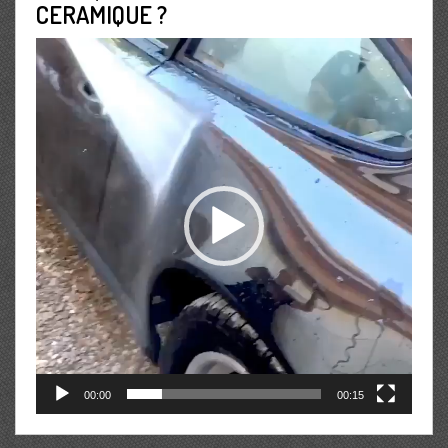
CERAMIQUE ?
Lecteur
vidéo
00:00
00:15