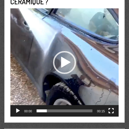
CERAMIQUE ?
Lecteur
vidéo
00:00
00:15