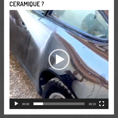
CERAMIQUE ?
Lecteur
vidéo
00:00
00:15