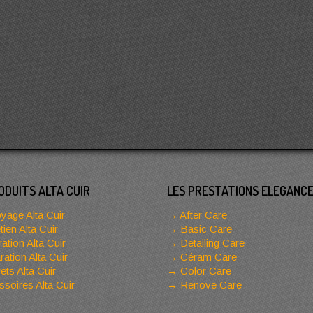
ODUITS ALTA CUIR
LES PRESTATIONS ELEGANC
yage Alta Cuir
After Care
tien Alta Cuir
Basic Care
ation Alta Cuir
Detailing Care
ation Alta Cuir
Céram Care
ets Alta Cuir
Color Care
soires Alta Cuir
Renove Care