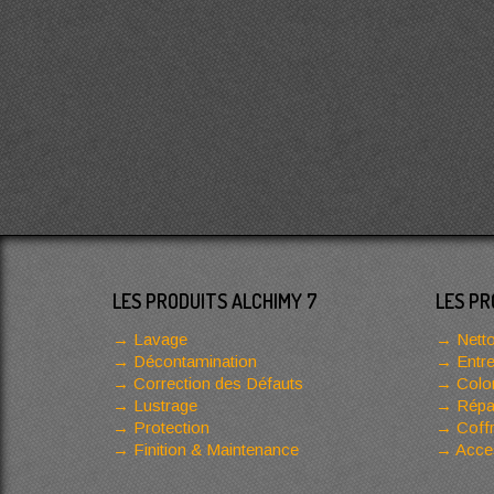
LES PRODUITS ALCHIMY 7
LES PR
Lavage
Netto
Décontamination
Entre
Correction des Défauts
Color
Lustrage
Répar
Protection
Coffr
Finition & Maintenance
Acces