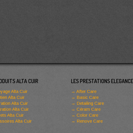
ODUITS ALTA CUIR
LES PRESTATIONS ELEGANC
yage Alta Cuir
After Care
tien Alta Cuir
Basic Care
ation Alta Cuir
Detailing Care
ation Alta Cuir
Céram Care
ets Alta Cuir
Color Care
soires Alta Cuir
Renove Care