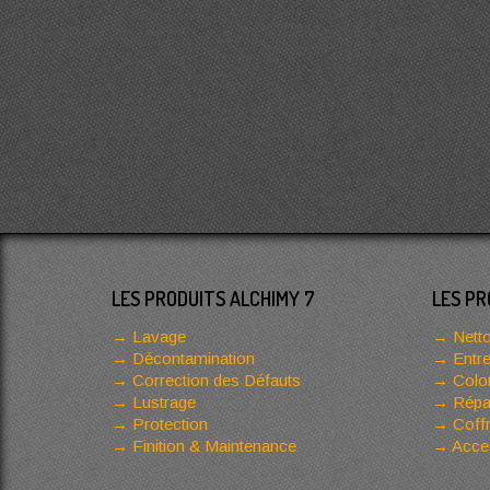
LES PRODUITS ALCHIMY 7
LES PR
Lavage
Netto
Décontamination
Entre
Correction des Défauts
Color
Lustrage
Répar
Protection
Coffr
Finition & Maintenance
Acces