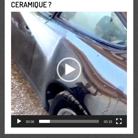
CERAMIQUE ?
Lecteur
vidéo
00:00
00:15