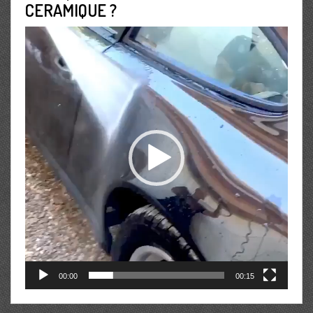
CERAMIQUE ?
Lecteur
vidéo
00:00
00:15