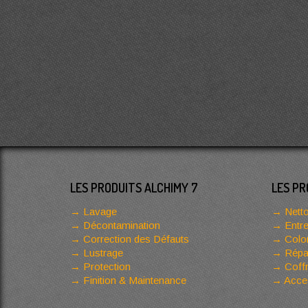
LES PRODUITS ALCHIMY 7
LES PR
Lavage
Netto
Décontamination
Entre
Correction des Défauts
Color
Lustrage
Répar
Protection
Coffr
Finition & Maintenance
Acces