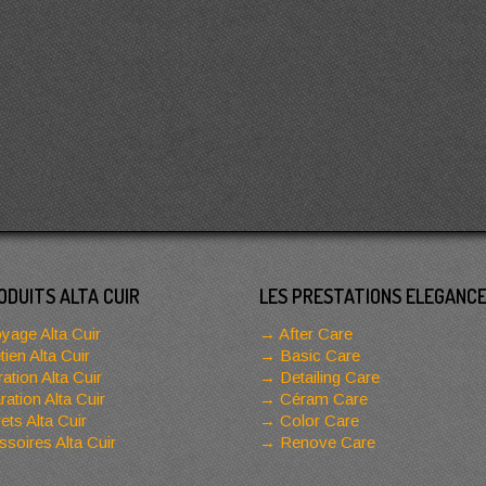
ODUITS ALTA CUIR
LES PRESTATIONS ELEGANC
yage Alta Cuir
After Care
tien Alta Cuir
Basic Care
ation Alta Cuir
Detailing Care
ation Alta Cuir
Céram Care
ets Alta Cuir
Color Care
soires Alta Cuir
Renove Care