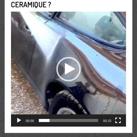
CERAMIQUE ?
Lecteur
vidéo
00:00
00:15