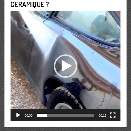
CERAMIQUE ?
Lecteur
vidéo
00:00
00:15