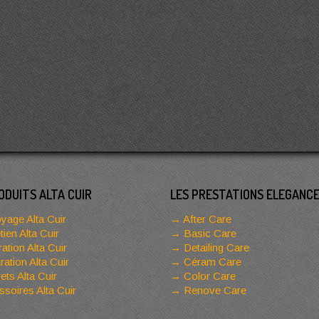
ODUITS ALTA CUIR
LES PRESTATIONS ELEGANC
yage Alta Cuir
After Care
tien Alta Cuir
Basic Care
ation Alta Cuir
Detailing Care
ation Alta Cuir
Céram Care
ets Alta Cuir
Color Care
soires Alta Cuir
Renove Care