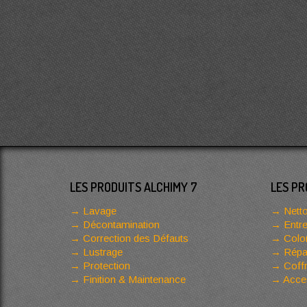
LES PRODUITS ALCHIMY 7
LES PR
Lavage
Netto
Décontamination
Entre
Correction des Défauts
Color
Lustrage
Répar
Protection
Coffr
Finition & Maintenance
Acces