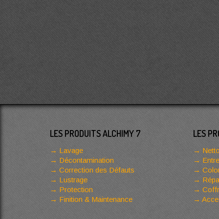
LES PRODUITS ALCHIMY 7
LES PR
Lavage
Netto
Décontamination
Entre
Correction des Défauts
Color
Lustrage
Répar
Protection
Coffr
Finition & Maintenance
Acces