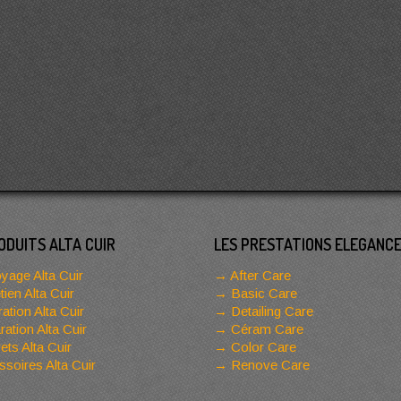
ODUITS ALTA CUIR
LES PRESTATIONS ELEGANC
yage Alta Cuir
After Care
tien Alta Cuir
Basic Care
ation Alta Cuir
Detailing Care
ation Alta Cuir
Céram Care
ets Alta Cuir
Color Care
soires Alta Cuir
Renove Care