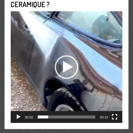
CERAMIQUE ?
Lecteur
vidéo
00:00
00:15