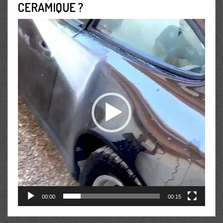
CERAMIQUE ?
Lecteur
vidéo
00:00
00:15