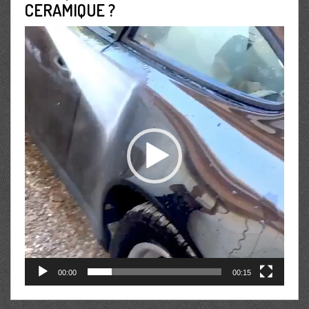
CERAMIQUE ?
Lecteur
vidéo
00:00
00:15