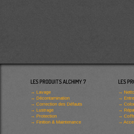
LES PRODUITS ALCHIMY 7
LES PR
Lavage
Netto
Décontamination
Entre
Correction des Défauts
Color
Lustrage
Répar
Protection
Coffr
Finition & Maintenance
Acces