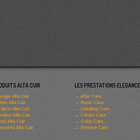
ODUITS ALTA CUIR
LES PRESTATIONS ELEGANC
yage Alta Cuir
After Care
tien Alta Cuir
Basic Care
ation Alta Cuir
Detailing Care
ation Alta Cuir
Céram Care
ets Alta Cuir
Color Care
soires Alta Cuir
Renove Care