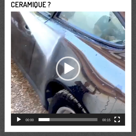
CERAMIQUE ?
Lecteur
vidéo
00:00
00:15