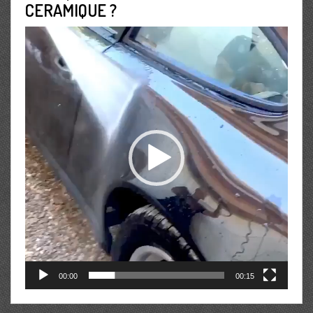
CERAMIQUE ?
Lecteur
vidéo
00:00
00:15