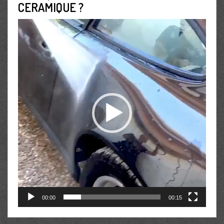
CERAMIQUE ?
Lecteur
vidéo
00:00
00:15