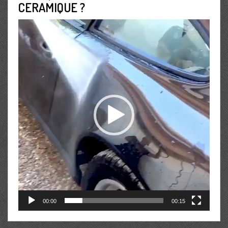
CERAMIQUE ?
Lecteur
vidéo
00:00
00:15