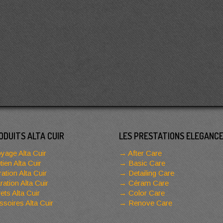
ODUITS ALTA CUIR
LES PRESTATIONS ELEGANC
yage Alta Cuir
After Care
tien Alta Cuir
Basic Care
ation Alta Cuir
Detailing Care
ation Alta Cuir
Céram Care
ets Alta Cuir
Color Care
soires Alta Cuir
Renove Care