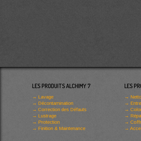
LES PRODUITS ALCHIMY 7
LES PR
Lavage
Netto
Décontamination
Entre
Correction des Défauts
Color
Lustrage
Répar
Protection
Coffr
Finition & Maintenance
Acces