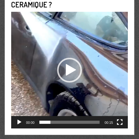
CERAMIQUE ?
Lecteur
vidéo
00:00
00:15