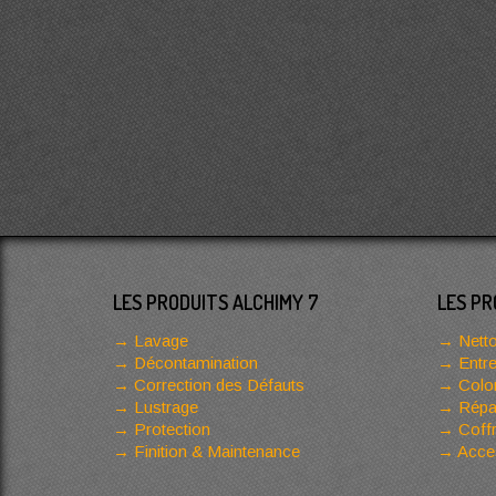
LES PRODUITS ALCHIMY 7
LES PR
Lavage
Netto
Décontamination
Entre
Correction des Défauts
Color
Lustrage
Répar
Protection
Coffr
Finition & Maintenance
Acces