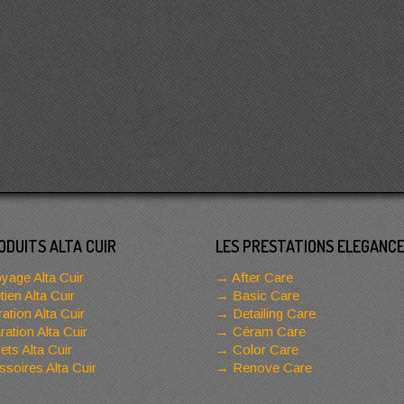
ODUITS ALTA CUIR
LES PRESTATIONS ELEGANC
yage Alta Cuir
After Care
tien Alta Cuir
Basic Care
ation Alta Cuir
Detailing Care
ation Alta Cuir
Céram Care
ets Alta Cuir
Color Care
soires Alta Cuir
Renove Care