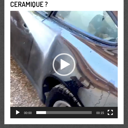
CERAMIQUE ?
Lecteur
vidéo
00:00
00:15