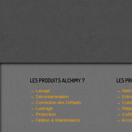
LES PRODUITS ALCHIMY 7
LES PR
Lavage
Netto
Décontamination
Entre
Correction des Défauts
Color
Lustrage
Répar
Protection
Coffr
Finition & Maintenance
Acces