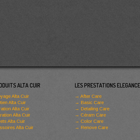
ODUITS ALTA CUIR
LES PRESTATIONS ELEGANC
yage Alta Cuir
After Care
tien Alta Cuir
Basic Care
ation Alta Cuir
Detailing Care
ation Alta Cuir
Céram Care
ets Alta Cuir
Color Care
soires Alta Cuir
Renove Care