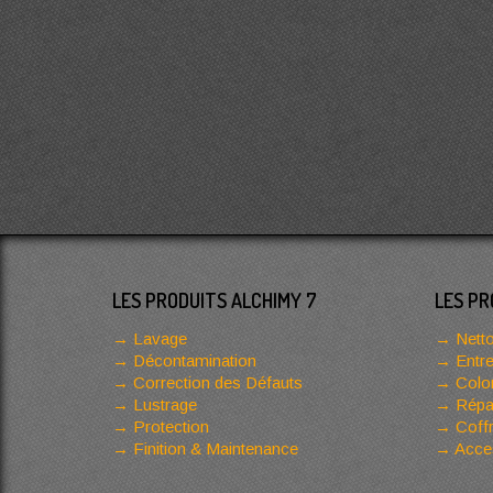
LES PRODUITS ALCHIMY 7
LES PR
Lavage
Netto
Décontamination
Entre
Correction des Défauts
Color
Lustrage
Répar
Protection
Coffr
Finition & Maintenance
Acces