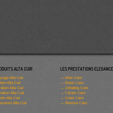
ODUITS ALTA CUIR
LES PRESTATIONS ELEGANC
yage Alta Cuir
After Care
tien Alta Cuir
Basic Care
ation Alta Cuir
Detailing Care
ation Alta Cuir
Céram Care
ets Alta Cuir
Color Care
soires Alta Cuir
Renove Care