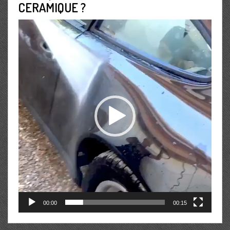
CERAMIQUE ?
Lecteur
vidéo
00:00
00:15