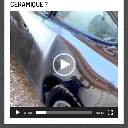
CERAMIQUE ?
Lecteur
vidéo
00:00
00:15