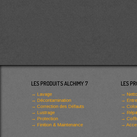
LES PRODUITS ALCHIMY 7
LES PR
Lavage
Netto
Décontamination
Entre
Correction des Défauts
Color
Lustrage
Répar
Protection
Coffr
Finition & Maintenance
Acces