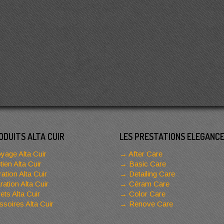
ODUITS ALTA CUIR
LES PRESTATIONS ELEGANC
yage Alta Cuir
After Care
tien Alta Cuir
Basic Care
ation Alta Cuir
Detailing Care
ation Alta Cuir
Céram Care
ets Alta Cuir
Color Care
soires Alta Cuir
Renove Care