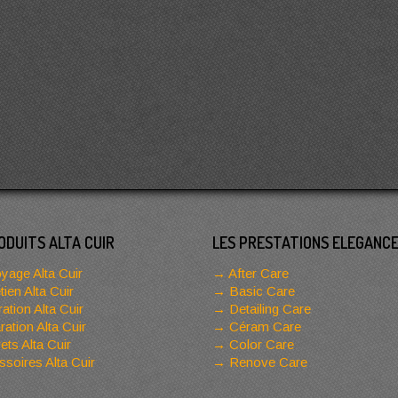
ODUITS ALTA CUIR
LES PRESTATIONS ELEGANC
yage Alta Cuir
After Care
tien Alta Cuir
Basic Care
ation Alta Cuir
Detailing Care
ation Alta Cuir
Céram Care
ets Alta Cuir
Color Care
soires Alta Cuir
Renove Care