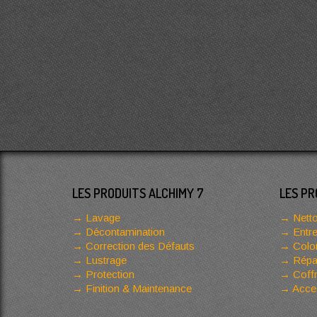
LES PRODUITS ALCHIMY 7
LES PR
Lavage
Netto
Décontamination
Entre
Correction des Défauts
Color
Lustrage
Répar
Protection
Coffr
Finition & Maintenance
Acces